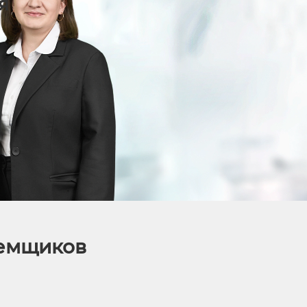
я
аемщиков