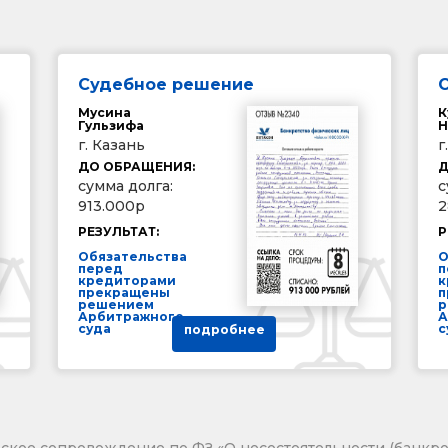
Судебное решение
Мусина
К
Гульзифа
Н
г. Казань
г
ДО ОБРАЩЕНИЯ:
Д
сумма долга:
с
913.000р
2
РЕЗУЛЬТАТ:
Р
Обязательства
О
перед
п
кредиторами
к
прекращены
п
решением
р
Арбитражного
А
суда
с
подробнее